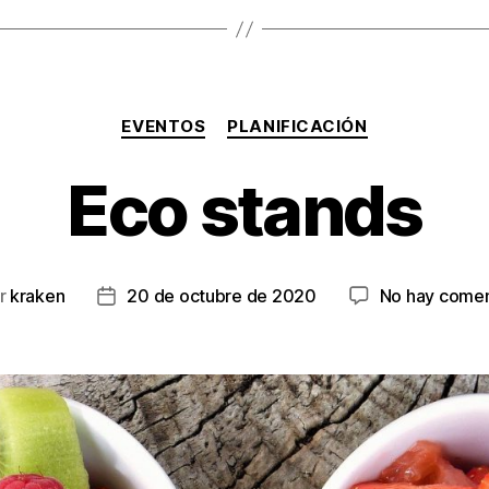
Categorías
EVENTOS
PLANIFICACIÓN
Eco stands
r
kraken
20 de octubre de 2020
No hay comen
r
Fecha
de
la
ada
entrada