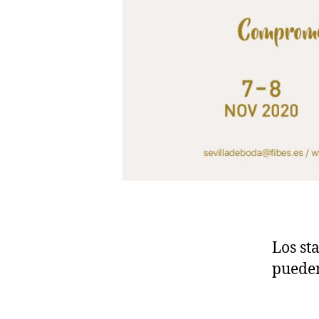
Los st
pueden