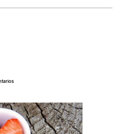
en
tarios
Eco
stands